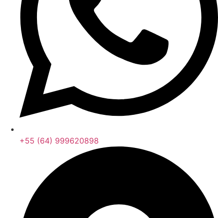
+55 (64) 999620898