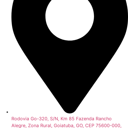
Rodovia Go-320, S/N, Km 85 Fazenda Rancho
Alegre, Zona Rural, Goiatuba, GO, CEP 75600-000,