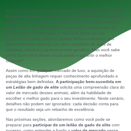
Para os entusiastas e profissionais do agronegócio, um
Leilão
de gado de elite
representa o auge da qualidade e da genética
superior. Esses eventos, verdadeiros encontros de seleção e
performance, são a porta de entrada para uma pecuária de
ponta, onde a excelência é a moeda de troca. Ao nos
aventurarmos pelo universo desses leilões exclusivos, nos
deparamos com animais que são o resultado de anos de
cuidados, estudos e aprimoramento genético. Mas você sabe
como fazer parte desse círculo seleto e garantir o melhor
negócio?
Assim como em qualquer mercado de luxo, a aquisição de
peças de alta linhagem requer conhecimento aprofundado e
estratégias bem definidas.
A participação bem-sucedida em
um
Leilão de gado de elite
solicita uma compreensão clara do
valor de mercado desses animais, além da habilidade de
escolher o melhor gado para o seu investimento. Neste cenário,
detalhes não podem ser ignorados: cada decisão conta para
que o resultado seja um rebanho de excelência.
Nas próximas seções, abordaremos como você pode se
preparar para
participar de um leilão de gado de elite
com
sucesso, como entender a fundo o
valor de mercado
nesse