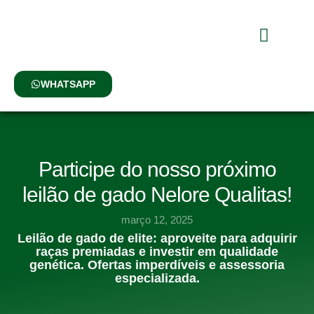
Nossa História
O Que Fazemo
Nossos Animais
WHATSAPP
Participe do nosso próximo
leilão de gado Nelore Qualitas!
março 12, 2025
Leilão de gado de elite: aproveite para adquirir
raças premiadas e investir em qualidade
genética. Ofertas imperdíveis e assessoria
especializada.