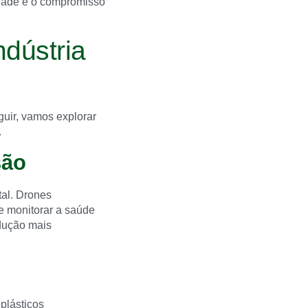
sidade e o compromisso
ndústria
guir, vamos explorar
.
são
tal. Drones
e monitorar a saúde
odução mais
 plásticos