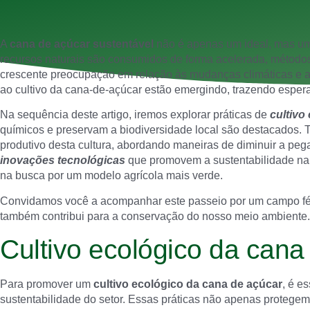
A
cana de açúcar sustentável
não é apenas um ideal, mas um
recursos naturais são consumidos de forma acelerada, método
crescente preocupação em relação às mudanças climáticas e a
ao cultivo da cana-de-açúcar estão emergindo, trazendo espera
Na sequência deste artigo, iremos explorar práticas de
cultivo
químicos e preservam a biodiversidade local são destacados.
produtivo desta cultura, abordando maneiras de diminuir a peg
inovações tecnológicas
que promovem a sustentabilidade na 
na busca por um modelo agrícola mais verde.
Convidamos você a acompanhar este passeio por um campo fért
também contribui para a conservação do nosso meio ambiente.
Cultivo ecológico da cana
Para promover um
cultivo ecológico da cana de açúcar
, é e
sustentabilidade do setor. Essas práticas não apenas protege