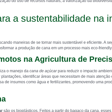
imização do uso de recursos naturais, a valorização da biodiver
ra a sustentabilidade na i
cando maneiras de se tornar mais sustentável e eficiente. A se
nsformar a produção de cana em um processo mais eco-friendly
otos na Agricultura de Preci
miza o manejo da
cana de açúcar
para reduzir o impacto ambien
antações, identificar áreas que necessitam de mais atenção 
cisa de insumos como água e fertilizantes, promovendo uma pr
na
ar
são os bioplásticos. Feitos a partir do bagaço da cana, esses