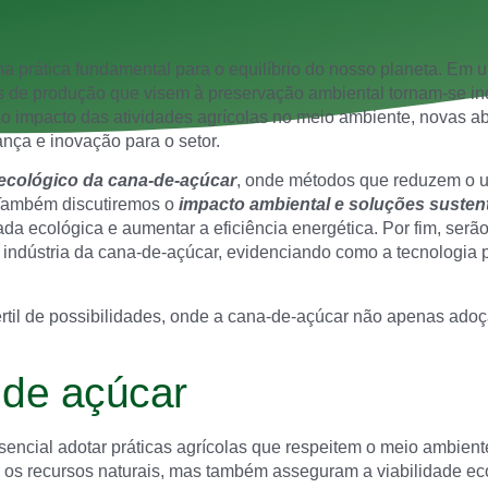
a prática fundamental para o equilíbrio do nosso planeta. Em
s de produção que visem à preservação ambiental tornam-se i
o impacto das atividades agrícolas no meio ambiente, novas 
nça e inovação para o setor.
 ecológico da cana-de-açúcar
, onde métodos que reduzem o 
 Também discutiremos o
impacto ambiental e soluções susten
ada ecológica e aumentar a eficiência energética. Por fim, ser
indústria da cana-de-açúcar, evidenciando como a tecnologia 
il de possibilidades, onde a cana-de-açúcar não apenas adoç
 de açúcar
ssencial adotar práticas agrícolas que respeitem o meio ambien
m os recursos naturais, mas também asseguram a viabilidade e