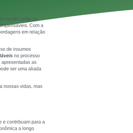
 um mundo onde os
ndispensáveis. Com a
abordagens em relação
uso de insumos
táveis
no processo
ão apresentadas as
pode ser uma aliada
a nossas vidas, mas
te e contribuam para a
conômica a longo