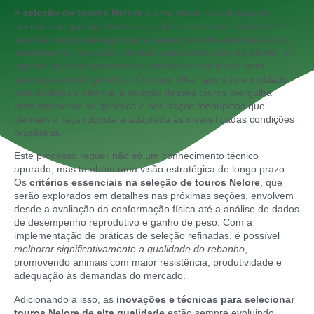
A
seleção de touros Nelore
é uma etapa crucial para os
pecuaristas que objetivam a excelência em seus rebanhos. A
escolha certa pode significar a diferença entre animais de alto
desempenho, que irão contribuir para a evolução do plantel, e
aqueles que não possuem as características ideais para
aperfeiçoamento genético. Com um olhar apurado e moldado
pela tradição e ciência, a seleção desses touros mergulha
profundamente na genética e nos traços fenotípicos que
definem a raça robusta e adaptada às diversificadas condições
brasileiras.
Este processo requer não só um conhecimento técnico
apurado, mas também uma visão estratégica de longo prazo.
Os
critérios essenciais na seleção de touros Nelore
, que
serão explorados em detalhes nas próximas seções, envolvem
desde a avaliação da conformação física até a análise de dados
de desempenho reprodutivo e ganho de peso. Com a
implementação de práticas de seleção refinadas, é possível
melhorar significativamente a qualidade do rebanho
,
promovendo animais com maior resistência, produtividade e
adequação às demandas do mercado.
Adicionando a isso, as
inovações e técnicas para selecionar
touros Nelore de alta qualidade
estão sempre evoluindo,