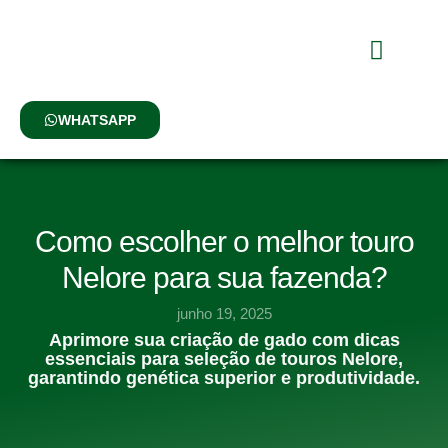
Nossa História
O Que Fazemo
Nossos Animais
WHATSAPP
Como escolher o melhor touro
Nelore para sua fazenda?
junho 19, 2025
Aprimore sua criação de gado com dicas
essenciais para seleção de touros Nelore,
garantindo genética superior e produtividade.